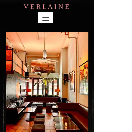
V E R L A I N E